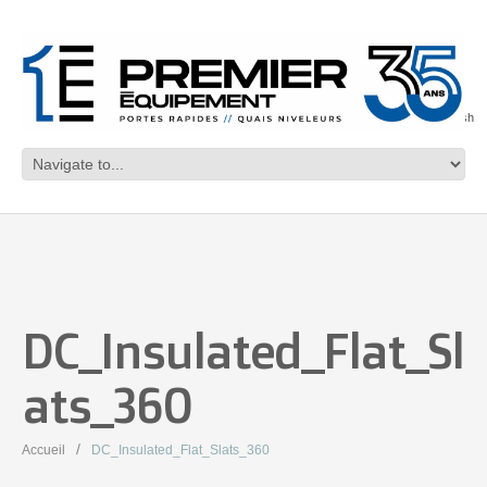
English
DC_Insulated_Flat_Sl
ats_360
Accueil
DC_Insulated_Flat_Slats_360