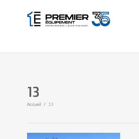
13
Accueil
13