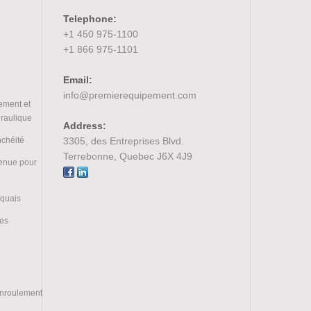
Telephone:
+1 450 975-1100
+1 866 975-1101
Email:
info@premierequipement.com
ement et
draulique
Address:
nchéité
3305, des Entreprises Blvd.
Terrebonne, Quebec J6X 4J9
tenue pour
 quais
ces
enroulement