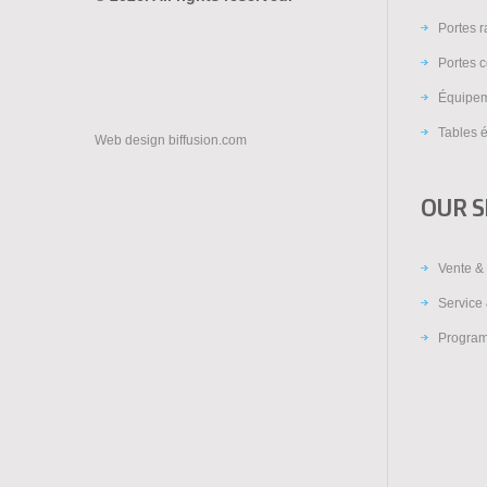
Portes 
Portes c
Équipem
Tables é
Web design
biffusion.com
OUR S
Vente & 
Service 
Program