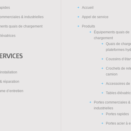
rapides
Accueil
ommerciales & industrielles
Appel de service
ents quais de chargement
Produits
Équipements quais de
lévatrices
chargement
Quais de charg
plateformes hy
ERVICES
Coussins d’éta
Crochets de re
installation
camion
& réparation
Accessoires de
me d’entretien
Tables élévatri
Portes commerciales &
industrielles
Portes rapides
Portes acier à 