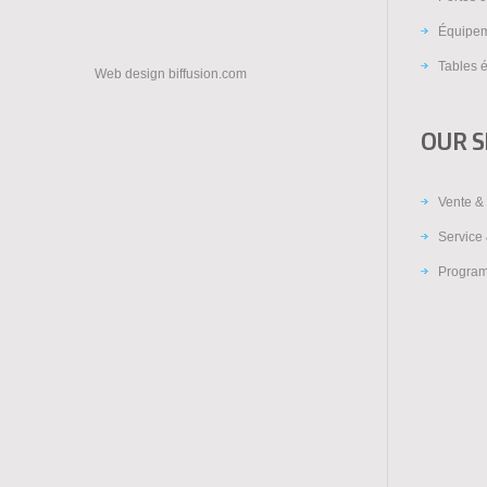
Équipem
Tables é
Web design
biffusion.com
OUR S
Vente & 
Service 
Program