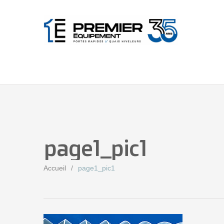
page1_pic1
Accueil
page1_pic1