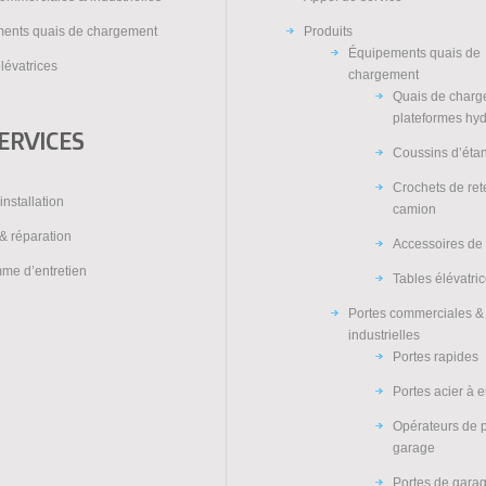
ents quais de chargement
Produits
Équipements quais de
lévatrices
chargement
Quais de charg
plateformes hy
ERVICES
Coussins d’éta
Crochets de re
installation
camion
& réparation
Accessoires de
me d’entretien
Tables élévatri
Portes commerciales &
industrielles
Portes rapides
Portes acier à 
Opérateurs de 
garage
Portes de gara