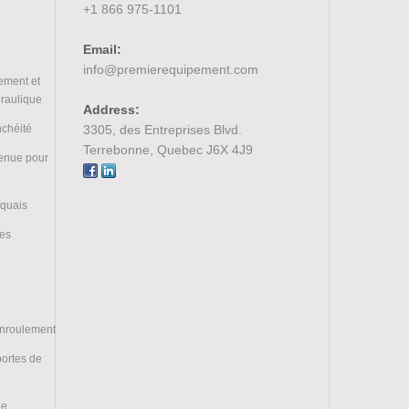
+1 866 975-1101
Email:
info@premierequipement.com
ement et
draulique
Address:
nchéité
3305, des Entreprises Blvd.
Terrebonne, Quebec J6X 4J9
tenue pour
 quais
ces
enroulement
portes de
ge