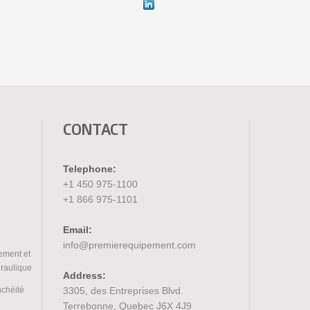
CONTACT
Telephone:
+1 450 975-1100
+1 866 975-1101
Email:
info@premierequipement.com
ement et
draulique
Address:
nchéité
3305, des Entreprises Blvd.
Terrebonne, Quebec J6X 4J9