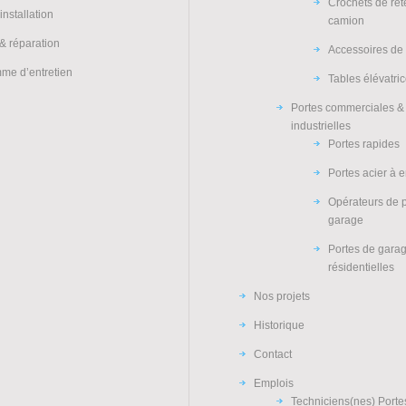
Crochets de re
installation
camion
& réparation
Accessoires de
me d’entretien
Tables élévatri
Portes commerciales &
industrielles
Portes rapides
Portes acier à 
Opérateurs de 
garage
Portes de gara
résidentielles
Nos projets
Historique
Contact
Emplois
Techniciens(nes) Porte