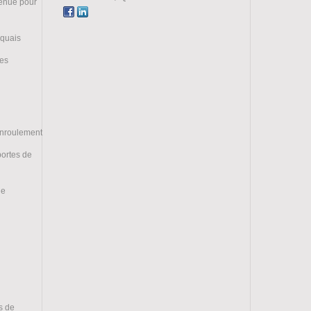
tenue pour
 quais
ces
enroulement
portes de
ge
s de