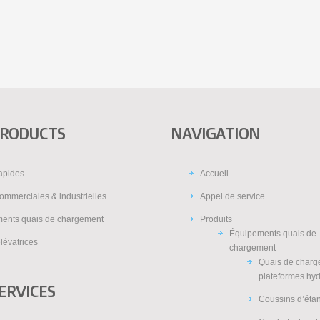
PRODUCTS
NAVIGATION
rapides
Accueil
ommerciales & industrielles
Appel de service
ents quais de chargement
Produits
Équipements quais de
lévatrices
chargement
Quais de charg
plateformes hy
ERVICES
Coussins d’éta