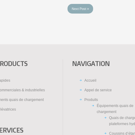
Next Post »
PRODUCTS
NAVIGATION
rapides
Accueil
ommerciales & industrielles
Appel de service
ents quais de chargement
Produits
Équipements quais de
lévatrices
chargement
Quais de charg
plateformes hy
ERVICES
Coussins d’éta