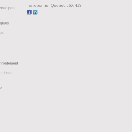
Terrebonne, Quebec J6X 4J9
tenue pour
 quais
ces
enroulement
portes de
ge