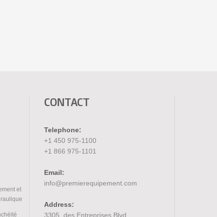
CONTACT
Telephone:
+1 450 975-1100
+1 866 975-1101
Email:
info@premierequipement.com
ement et
draulique
Address:
nchéité
3305, des Entreprises Blvd.