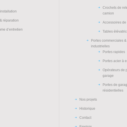
Crochets de re
installation
camion
& réparation
Accessoires de
me d’entretien
Tables élévatri
Portes commerciales &
industrielles
Portes rapides
Portes acier à 
Opérateurs de 
garage
Portes de gara
résidentielles
Nos projets
Historique
Contact
Emplois