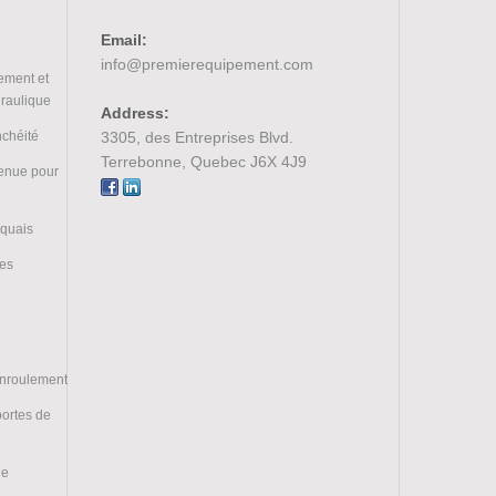
Email:
info@premierequipement.com
ement et
draulique
Address:
nchéité
3305, des Entreprises Blvd.
Terrebonne, Quebec J6X 4J9
tenue pour
 quais
ces
enroulement
portes de
ge