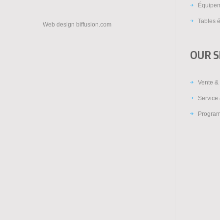
Équipem
Tables é
Web design
biffusion.com
OUR S
Vente & 
Service 
Program