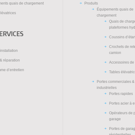
ents quais de chargement
Produits
Équipements quais de
lévatrices
chargement
Quais de charg
plateformes hy
ERVICES
Coussins d’éta
Crochets de re
installation
camion
& réparation
Accessoires de
me d’entretien
Tables élévatri
Portes commerciales &
industrielles
Portes rapides
Portes acier à 
Opérateurs de 
garage
Portes de gara
résidentielles