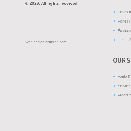
© 2026. All rights reserved.
Portes 
Portes c
Équipem
Tables é
Web design
biffusion.com
OUR S
Vente & 
Service 
Program