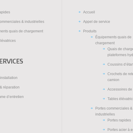
rapides
Accueil
ommerciales & industrielles
Appel de service
ents quais de chargement
Produits
Équipements quais de
lévatrices
chargement
Quais de charg
plateformes hy
ERVICES
Coussins d’éta
Crochets de re
installation
camion
& réparation
Accessoires de
me d’entretien
Tables élévatri
Portes commerciales &
industrielles
Portes rapides
Portes acier à 