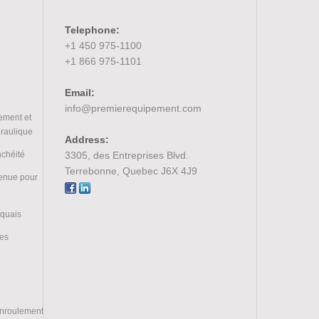
Telephone:
+1 450 975-1100
+1 866 975-1101
Email:
info@premierequipement.com
ement et
draulique
Address:
nchéité
3305, des Entreprises Blvd.
Terrebonne, Quebec J6X 4J9
tenue pour
 quais
ces
enroulement