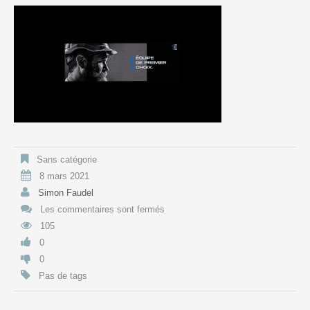
Sans catégorie
8 mars 2021
Simon Faudel
Les commentaires sont fermés
105
0
0
Pas de tags